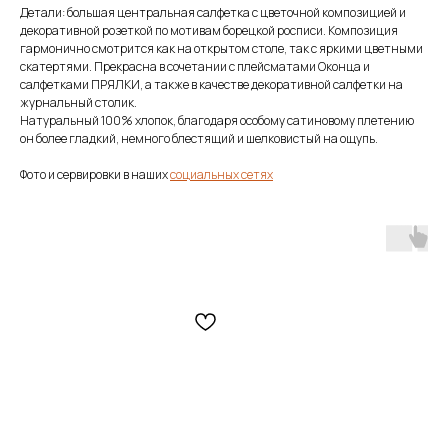
Детали: большая центральная салфетка с цветочной композицией и
декоративной розеткой по мотивам борецкой росписи. Композиция
гармонично смотрится как на открытом столе, так с яркими цветными
скатертями. Прекрасна в сочетании с плейсматами Оконца и
салфетками ПРЯЛКИ, а также в качестве декоративной салфетки на
журнальный столик.
Натуральный 100% хлопок, благодаря особому сатиновому плетению
он более гладкий, немного блестящий и шелковистый на ощупь.
Фото и сервировки в наших
социальных сетях